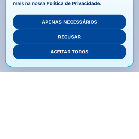
mais na nossa
Política de Privacidade
.
APENAS NECESSÁRIOS
RECUSAR
ACEITAR TODOS
Open main menu
A Holandesa
Livro de Receitas
Produtos
Receitas
Contato
B